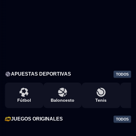
APUESTAS DEPORTIVAS
TODOS
Fútbol
Baloncesto
Tenis
JUEGOS ORIGINALES
TODOS