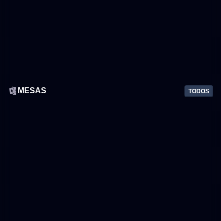
MESAS
TODOS