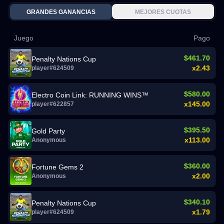
GRANDES GANANCIAS
MEJORES CUOTAS
Juego
Pago
$
461.70
Penalty Nations Cup
x2.43
player#624509
$
580.00
Electro Coin Link: RUNNING WINS™
x145.00
player#622857
$
395.50
Gold Party
x113.00
Anonymous
$
360.00
Fortune Gems 2
x2.00
Anonymous
$
340.10
Penalty Nations Cup
x1.79
player#624509