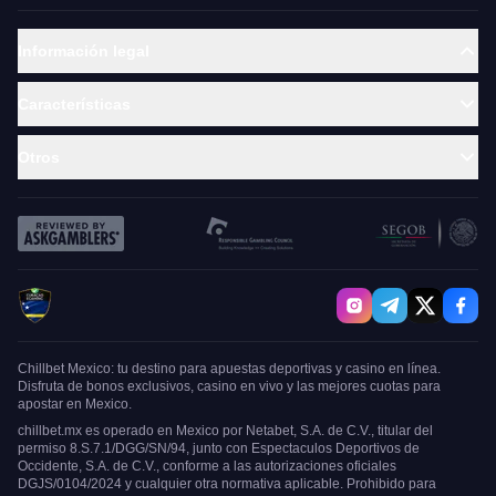
Información legal
Políticas KYC
Características
Cuentas, pagos y bonos
Programa de afiliados
Otros
Resolución de disputas
Sistema de Bonos
Privacidad y gestión de datos personales
Contactos
Bono del Día
Contra el blanqueo de capitales
Gira y gana
Autoexclusión
Términos y condiciones
Juego responsable
Chillbet Mexico: tu destino para apuestas deportivas y casino en línea.
Métodos de Imparcialidad y pruebas RNG
Disfruta de bonos exclusivos, casino en vivo y las mejores cuotas para
apostar en Mexico.
Divulgación de riesgos
chillbet.mx es operado en Mexico por Netabet, S.A. de C.V., titular del
Reglas de apuestas
permiso 8.S.7.1/DGG/SN/94, junto con Espectaculos Deportivos de
Occidente, S.A. de C.V., conforme a las autorizaciones oficiales
DGJS/0104/2024 y cualquier otra normativa aplicable. Prohibido para