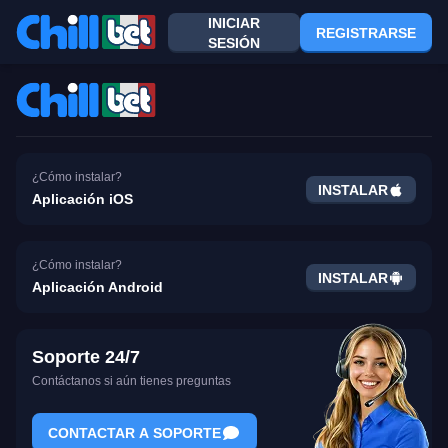
INICIAR
REGISTRARSE
SESIÓN
Cargando...
¿Cómo instalar?
INSTALAR
Aplicación iOS
¿Cómo instalar?
INSTALAR
Aplicación Android
Soporte 24/7
Contáctanos si aún tienes preguntas
CONTACTAR A SOPORTE