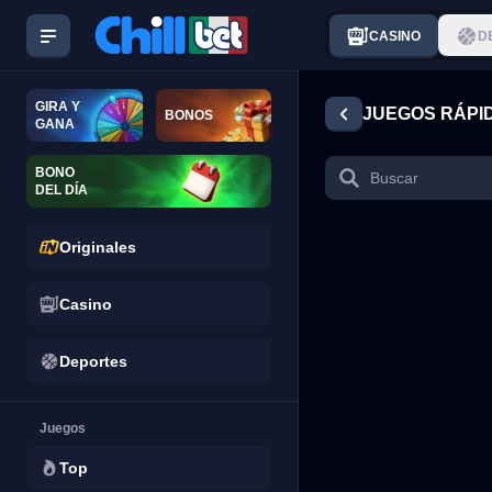
CASINO
D
GIRA Y
JUEGOS RÁPI
BONOS
GANA
BONO
DEL DÍA
Originales
Casino
Deportes
Juegos
Top