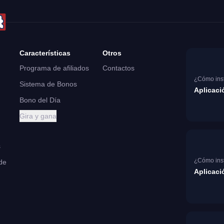
Características
Otros
Programa de afiliados
Contactos
¿Cómo inst
Sistema de Bonos
Aplicaci
Bono del Día
Gira y gana
s
¿Cómo inst
de
Aplicaci