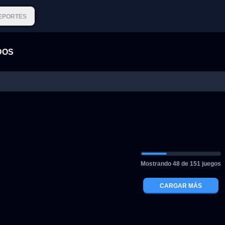
EPORTES
DOS
Mostrando 48 de 151 juegos
CARGAR MÁS