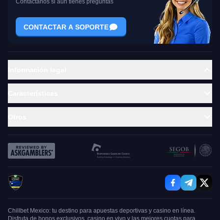
Contáctanos si aún tienes preguntas
CONTACTAR A SOPORTE
Información legal
Políticas KYC
Características
Cuentas, pagos y bonos
Programa de afiliados
Otros
Resolución de disputas
Sistema de Bonos
Privacidad y gestión de datos personales
Contactos
Bono del Día
Contra el blanqueo de capitales
Gira y gana
Autoexclusión
Términos y condiciones
Juego responsable
Chillbet Mexico: tu destino para apuestas deportivas y casino en línea.
Métodos de Imparcialidad y pruebas RNG
Disfruta de bonos exclusivos, casino en vivo y las mejores cuotas para