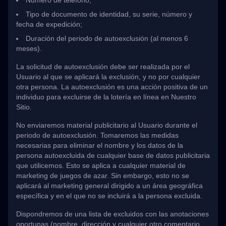
Número de teléfono;
Tipo de documento de identidad, su serie, número y
fecha de expedición;
Duración del periodo de autoexclusión (al menos 6
meses).
La solicitud de autoexclusión debe ser realizada por el
Usuario al que se aplicará la exclusión, y no por cualquier
otra persona. La autoexclusión es una acción positiva de un
individuo para excluirse de la lotería en línea en Nuestro
Sitio.
No enviaremos material publicitario al Usuario durante el
periodo de autoexclusión. Tomaremos las medidas
necesarias para eliminar el nombre y los datos de la
persona autoexcluida de cualquier base de datos publicitaria
que utilicemos. Esto se aplica a cualquier material de
marketing de juegos de azar. Sin embargo, esto no se
aplicará al marketing general dirigido a un área geográfica
específica y en el que no se incluirá a la persona excluida.
Dispondremos de una lista de excluidos con las anotaciones
oportunas (nombre, dirección y cualquier otro comentario