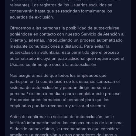
relevante). Los registros de los Usuarios excluidos se
conservarán hasta que se rescindan formalmente los
acuerdos de exclusión.
Ofrecemos a las personas la posibilidad de autoexcluirse
poniéndose en contacto con nuestro Servicio de Atención al
Cliente y, además, introduciendo un proceso automatizado
mediante comunicaciones a distancia. Para evitar la
autoexclusión involuntaria, está permitido que el proceso
automatizado incluya un paso adicional que requiera que el
Usuario confirme que desea la autoexclusión.
Nos aseguramos de que todos los empleados que
participan en la coordinación de los usuarios conozcan el
sistema de autoexclusión y puedan dirigir persona a
persona / sistema inmediato para completar este proceso.
Proporcionamos formación al personal para que los
empleados puedan reconocer y utilizar el sistema.
Antes de confirmar su solicitud de autoexclusión, se le
facilitará información sobre las consecuencias de la misma.
Si decide autoexcluirse, le recomendamos que considere
ampliar su autoexclusión a otros operadores de juego a