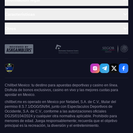
Información legal
Políticas KYC
Características
Cuentas, pagos y bonos
Programa de afiliados
Otros
Resolución de disputas
Sistema de Bonos
Privacidad y gestión de datos personales
Contactos
Bono del Día
Contra el blanqueo de capitales
Gira y gana
Autoexclusión
Términos y condiciones
Juego responsable
Chillbet Mexico: tu destino para apuestas deportivas y casino en línea.
Métodos de Imparcialidad y pruebas RNG
Disfruta de bonos exclusivos, casino en vivo y las mejores cuotas para
apostar en Mexico.
Divulgación de riesgos
chillbet.mx es operado en Mexico por Netabet, S.A. de C.V., titular del
Reglas de apuestas
permiso 8.S.7.1/DGG/SN/94, junto con Espectaculos Deportivos de
Occidente, S.A. de C.V., conforme a las autorizaciones oficiales
DGJS/0104/2024 y cualquier otra normativa aplicable. Prohibido para
menores de edad. Juega responsablemente; recuerda que el objetivo
principal es la recreación, la diversión y el entretenimiento.