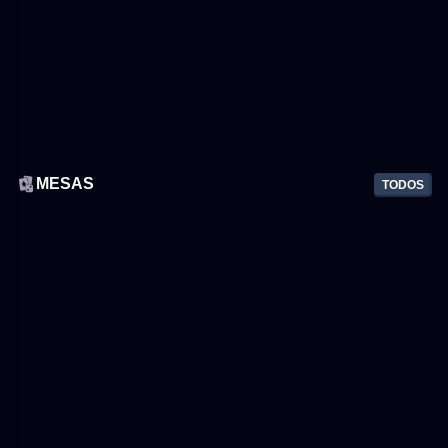
MESAS
TODOS