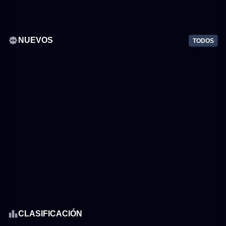
NUEVOS
TODOS
CLASIFICACIÓN