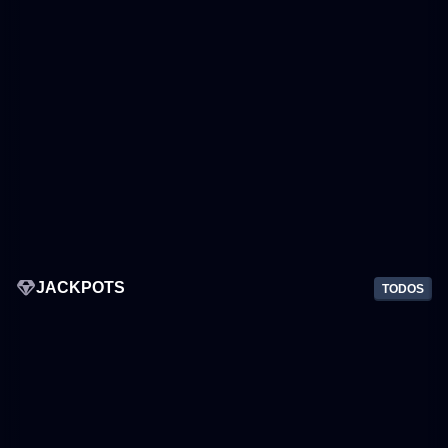
JACKPOTS
TODOS