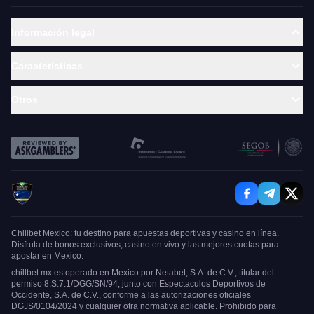
Información legal
Políticas KYC
Características
Cuentas, pagos y bonos
Programa de afiliados
Otros
Resolución de disputas
Sistema de Bonos
Privacidad y gestión de datos personales
Contactos
Bono del Día
Contra el blanqueo de capitales
Gira y gana
Autoexclusión
Términos y condiciones
Juego responsable
Chillbet Mexico: tu destino para apuestas deportivas y casino en línea.
Métodos de Imparcialidad y pruebas RNG
Disfruta de bonos exclusivos, casino en vivo y las mejores cuotas para
apostar en Mexico.
Divulgación de riesgos
chillbet.mx es operado en Mexico por Netabet, S.A. de C.V., titular del
Reglas de apuestas
permiso 8.S.7.1/DGG/SN/94, junto con Espectaculos Deportivos de
Occidente, S.A. de C.V., conforme a las autorizaciones oficiales
DGJS/0104/2024 y cualquier otra normativa aplicable. Prohibido para