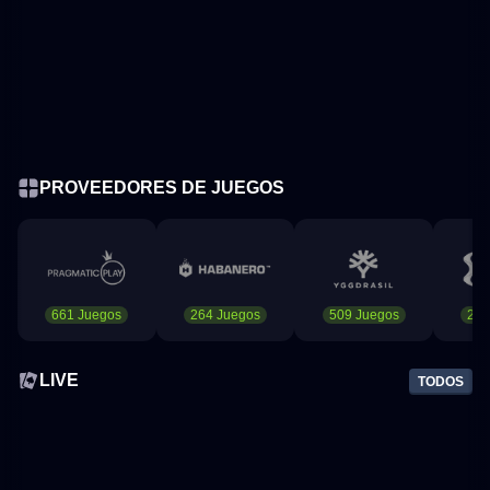
PROVEEDORES DE JUEGOS
661 Juegos
264 Juegos
509 Juegos
228
LIVE
TODOS