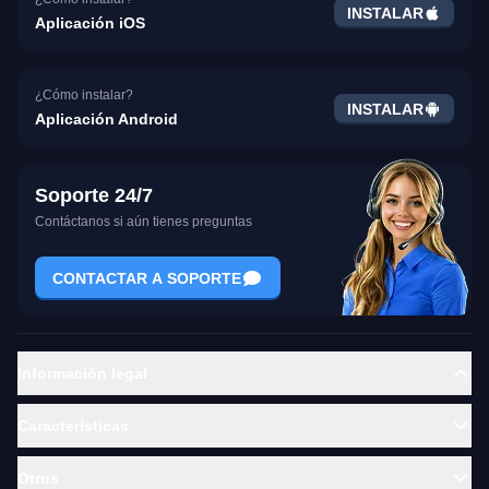
INSTALAR
Aplicación iOS
¿Cómo instalar?
INSTALAR
Aplicación Android
Soporte 24/7
Contáctanos si aún tienes preguntas
CONTACTAR A SOPORTE
Información legal
Políticas KYC
Características
Cuentas, pagos y bonos
Programa de afiliados
Otros
Resolución de disputas